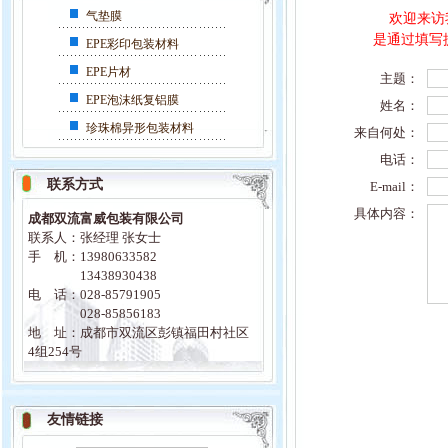
气垫膜
欢迎来访
是通过填写
EPE彩印包装材料
EPE片材
主题：
EPE泡沫纸复铝膜
姓名：
珍珠棉异形包装材料
来自何处：
电话：
联系方式
E-mail：
具体内容：
成都双流富威包装有限公司
联系人：张经理 张女士
手 机：13980633582
13438930438
电 话：028-85791905
028-85856183
地 址：成都市双流区彭镇福田村社区
4组254号
友情链接