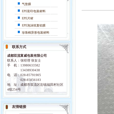
气垫膜
EPE彩印包装材料
EPE片材
EPE泡沫纸复铝膜
珍珠棉异形包装材料
联系方式
成都双流富威包装有限公司
联系人：张经理 张女士
手 机：13980633582
13438930438
电 话：028-85791905
028-85856183
地 址：成都市双流区彭镇福田村社区
4组254号
友情链接