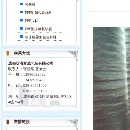
气垫膜
EPE彩印包装材料
EPE片材
EPE泡沫纸复铝膜
珍珠棉异形包装材料
联系方式
成都双流富威包装有限公司
联系人：张经理 张女士
手 机：13980633582
13438930438
电 话：028-85791905
028-85856183
地 址：成都市双流区彭镇福田村社区
4组254号
友情链接